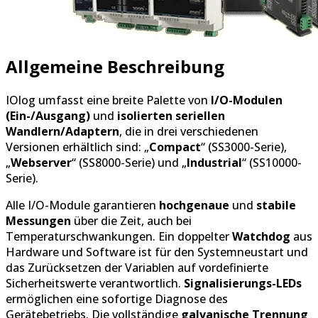
Allgemeine Beschreibung
IOlog umfasst eine breite Palette von
I/O-Modulen
(Ein-/Ausgang)
und
isolierten seriellen
Wandlern/Adaptern
, die in drei verschiedenen
Versionen erhältlich sind: „
Compact
“ (SS3000-Serie),
„
Webserver
“ (SS8000-Serie) und „
Industrial
“ (SS10000-
Serie).
Alle I/O-Module garantieren
hochgenaue
und
stabile
Messungen
über die Zeit, auch bei
Temperaturschwankungen. Ein doppelter
Watchdog
aus
Hardware und Software ist für den Systemneustart und
das Zurücksetzen der Variablen auf vordefinierte
Sicherheitswerte verantwortlich.
Signalisierungs-LEDs
ermöglichen eine sofortige Diagnose des
Gerätebetriebs. Die vollständige
galvanische Trennung