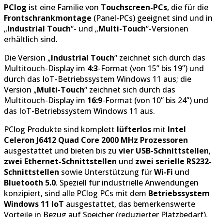
PClog
ist eine Familie von
Touchscreen-PCs
, die für die
Frontschrankmontage
(Panel-PCs) geeignet sind und in
„
Industrial Touch
“- und „
Multi-Touch
“-Versionen
erhältlich sind.
Die Version „
Industrial Touch
“ zeichnet sich durch das
Multitouch-Display im
4:3
-Format (von 15” bis 19”) und
durch das IoT-Betriebssystem Windows 11 aus; die
Version „
Multi-Touch
“ zeichnet sich durch das
Multitouch-Display im
16:9
-Format (von 10” bis 24”) und
das IoT-Betriebssystem Windows 11 aus.
PClog Produkte sind komplett
lüfterlos
mit
Intel
Celeron J6412 Quad Core 2000 MHz Prozessoren
ausgestattet und bieten bis zu
vier USB-Schnittstellen
,
zwei Ethernet-Schnittstellen
und
zwei serielle RS232-
Schnittstellen
sowie Unterstützung für
Wi-Fi
und
Bluetooth 5.0
. Speziell für industrielle Anwendungen
konzipiert, sind alle PClog PCs mit dem
Betriebssystem
Windows 11 IoT
ausgestattet, das bemerkenswerte
Vorteile in Bezug auf Speicher (reduzierter Platzbedarf),