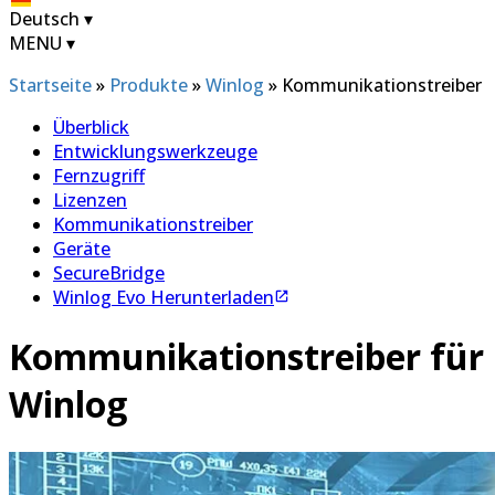
Deutsch
▾
MENU
▾
Startseite
»
Produkte
»
Winlog
»
Kommunikationstreiber
Überblick
Entwicklungswerkzeuge
Fernzugriff
Lizenzen
Kommunikationstreiber
Geräte
SecureBridge
Winlog Evo Herunterladen
Kommunikationstreiber für
Winlog